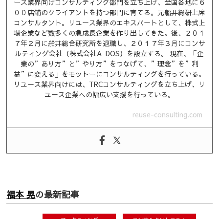
ース業界向けコンサルティング部門を立ち上げ、全国各地に６
００店舗のクライアントを持つ部門に育てる。元船井総研上席
コンサルタント。リユース業界のエキスパートとして、株式上
場企業など数多くの急成長企業を作り出してきた。後、２０１
７年２月に船井総合研究所を退職し、２０１７年３月にコンサ
ルティング会社（株式会社A−DOS）を設立する。 現在、「企
業の”あり方”と”やり方”をつなげて、”理念”を”利
益”に変える」をモットーにコンサルティングを行っている。
リユース業界向けには、TRCコンサルティングを立ち上げ、リ
ユース企業への幅広い支援を行っている。
reuse-consulting.com
福本 晃
の最新記事