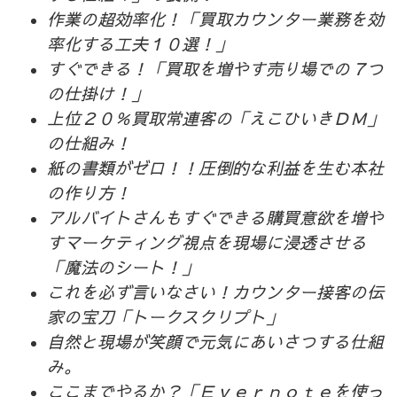
作業の超効率化！「買取カウンター業務を効
率化する工夫１０選！」
すぐできる！「買取を増やす売り場での７つ
の仕掛け！」
上位２０％買取常連客の「えこひいきＤＭ」
の仕組み！
紙の書類がゼロ！！圧倒的な利益を生む本社
の作り方！
アルバイトさんもすぐできる購買意欲を増や
すマーケティング視点を現場に浸透させる
「魔法のシート！」
これを必ず言いなさい！カウンター接客の伝
家の宝刀「トークスクリプト」
自然と現場が笑顔で元気にあいさつする仕組
み。
ここまでやるか？「Ｅｖｅｒｎｏｔｅを使っ