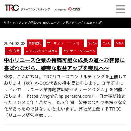
リサイクルショップ経営なら TRCリユースコンサルティング
>
2024年
>
2月
2024.02.02
業界動向
サーキュラーエコノミー
SDGs
CtoC
M&A
お知らせ
コンサルタントコラム
セミナー・クリニック
中小リユース企業の持続可能な成長の道〜お客様に
喜ばれながら、確実な収益アップを実現へ〜
皆様、こんにちは。TRCリユースコンサルティングを主催して
おります（株）A-DOS代表の福本晃と申します。３年ぶりに
リアルで「リユース業界経営戦略セミナー２０２４」を開催い
たします。 https://ngnh7.hp.peraichi.com/ コロナ禍が始ま
った２０２０年１月から、丸３年間 皆様の会社でも様々な変
化があったのではないかと思います。弊社が主催するTRCC
（リユース経営者勉……