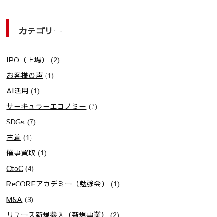
カテゴリー
IPO（上場）
(2)
お客様の声
(1)
AI活用
(1)
サーキュラーエコノミー
(7)
SDGs
(7)
古着
(1)
催事買取
(1)
CtoC
(4)
ReCOREアカデミー（勉強会）
(1)
M&A
(3)
リユース新規参入（新規事業）
(2)