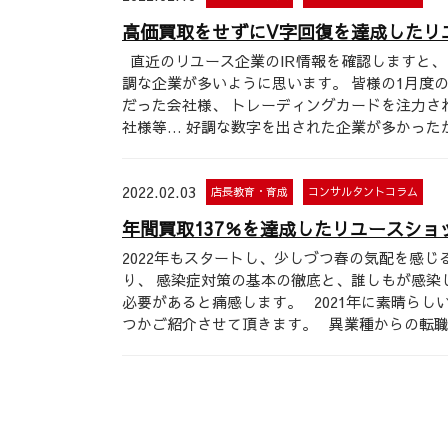
高価買取をせずにV字回復を達成したリ
直近のリユース企業のIR情報を確認しますと、 
調な企業が多いように思います。 皆様の1月度
だった会社様、 トレーディングカードを注力さ
社様等… 好調な数字を出された企業が多かった
2022.02.03
店長教育・育成
コンサルタントコラム
年間買取137％を達成したリユースシ
2022年もスタートし、少しづつ春の気配を感
り、 感染症対策の基本の徹底と、誰しもが感染
必要があると痛感します。 2021年に素晴ら
つかご紹介させて頂きます。 異業種からの転