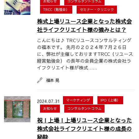
お知らせ
コンサルタントコラム
TRCC（勉強会）
セミナー・クリニック
株式上場リユース企業となった株式会
社ライフクリエイト様の強みとは？
こんにちは♪ TRCリユースコンサルティング
の福本です。 先月の２０２４年７月２６日
に、弊社が主催しておりますTRCC（リユース
経営勉強会） の長年の会員企業の株式会社ラ
イフクリエイト様が株式……
福本 晃
2024.07.31
マーケティング
IPO（上場）
お知らせ
コンサルタントコラム
祝！上場！上場リユース企業となった
株式会社ライフクリエイト様の成長の
秘訣