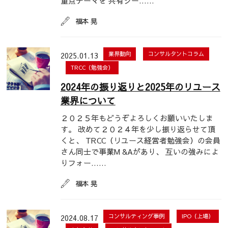
重点テーマを 共有シー……
福本 晃
2025.01.13
業界動向
コンサルタントコラム
TRCC（勉強会）
2024年の振り返りと2025年のリユース
業界について
２０２５年もどうぞよろしくお願いいたしま
す。 改めて２０２４年を少し振り返らせて頂
くと、 TRCC（リユース経営者勉強会）の会員
さん同士で事業M &Aがあり、 互いの強みによ
りフォー……
福本 晃
2024.08.17
コンサルティング事例
IPO（上場）