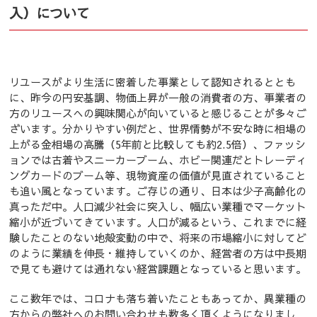
入）について
リユースがより生活に密着した事業として認知されるととも
に、昨今の円安基調、物価上昇が一般の消費者の方、事業者の
方のリユースへの興味関心が向いていると感じることが多々ご
ざいます。分かりやすい例だと、世界情勢が不安な時に相場の
上がる金相場の高騰（5年前と比較しても約2.5倍）、ファッシ
ョンでは古着やスニーカーブーム、ホビー関連だとトレーディ
ングカードのブーム等、現物資産の価値が見直されていること
も追い風となっています。ご存じの通り、日本は少子高齢化の
真っただ中。人口減少社会に突入し、幅広い業種でマーケット
縮小が近づいてきています。人口が減るという、これまでに経
験したことのない地殻変動の中で、将来の市場縮小に対してど
のように業績を伸長・維持していくのか、経営者の方は中長期
で見ても避けては通れない経営課題となっていると思います。
ここ数年では、コロナも落ち着いたこともあってか、異業種の
方からの弊社へのお問い合わせも数多く頂くようになりまし