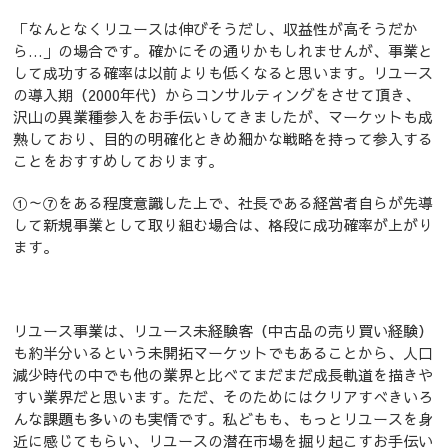
「なんとなくリユースは伸びそうだし、収益性が高そうだか
ら…」の場合です。確かにその通りかもしれませんが、事業と
して成功する確率は以前よりも低くなると思います。リユース
の導入期（2000年代）からコンサルティングをさせて頂き、
沢山の異業種参入をお手伝いしてきましたが、マーケットも成
熟しており、目的の明確化ときめ細かな戦略を持って参入する
ことをおすすめしております。
①～⑦をある程度意識した上で、社長である経営者自らが先導
して新規事業として取り組む場合は、格段に成功確率が上がり
ます。
リユース事業は、リユース未経験客（中古品の売り買い経験）
も約半分いるという未開拓マーケットでもあることから、人口
減少時代の中でも他の業界と比べてまだまだ成長軌道を描きや
すい業界だと思います。ただ、そのためにはクリアすべきいろ
んな課題も多いのも実情です。私どもも、もっとリユースを身
近に感じてもらい、リユースの潜在市場を掘り起こすお手伝い